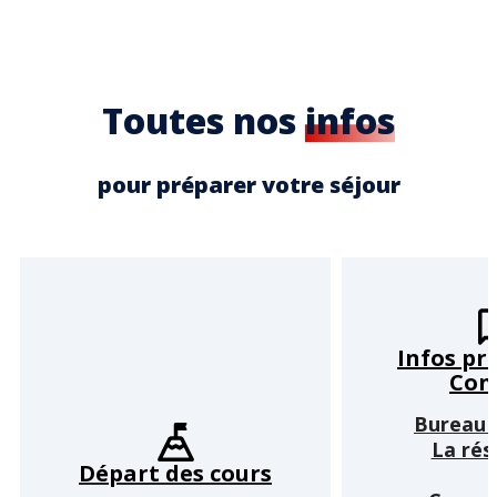
Toutes nos
infos
pour préparer votre séjour
Infos pr
Cons
Bureau e
La rés
Départ des cours