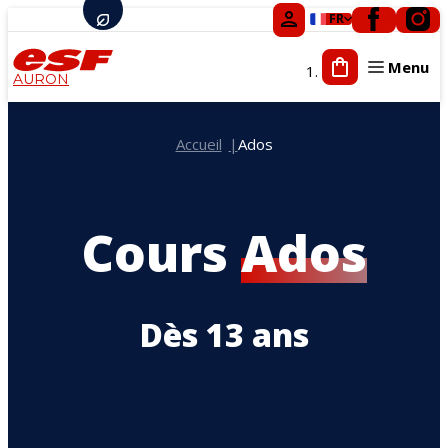
FR
Menu
AURON
Tout-petits
Accueil
Ados
Enfants
Ados
Adultes
Cours
Ados
Cours privés
Compétition
Activités ludiques
Dès 13 ans