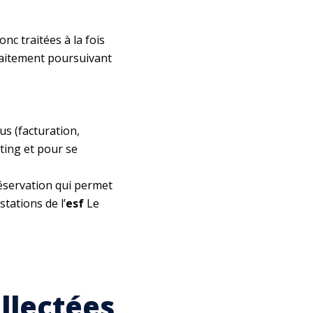
c traitées à la fois
traitement poursuivant
us (facturation,
ting et pour se
 réservation qui permet
tations de l’
esf
Le
ollectées