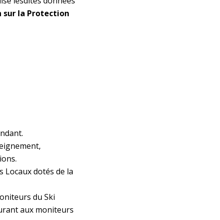
lise lesdites données
sur la Protection
endant.
nseignement,
ions.
s Locaux dotés de la
Moniteurs du Ski
ssurant aux moniteurs