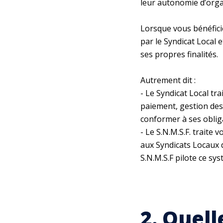
leur autonomie d’orga
Lorsque vous bénéficie
par le Syndicat Local
ses propres finalités.
Autrement dit :
- Le Syndicat Local tr
paiement, gestion des 
conformer à ses obliga
- Le S.N.M.S.F. traite
aux Syndicats Locaux d
S.N.M.S.F pilote ce s
2. Quell