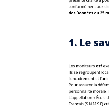
présente charte a pour 
conformément aux di
des Données du 25 ma
1. Le sa
Les moniteurs
esf
exe
Ils se regroupent loca
l’encadrement et l’anim
Pour assurer la défen
personnalité morale. Il
L’appellation « École 
Français (S.N.M.S.F) c