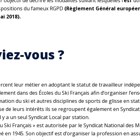
objectif de décrire les modalités suivant lesquelles l’
esf
uti
spositions du fameux RGPD
(Règlement Général européen 
i 2018).
viez-vous ?
rcent leur métier en adoptant le statut de travailleur indép
lement dans des Écoles du Ski Français afin d’organiser l’e
ation du ski et autres disciplines de sports de glisse en stat
se de leurs intérêts ils se regroupent également en Syndicat
 y a un seul Syndicat Local par station.
du Ski Français » est autorisée par le Syndicat National des 
réé en 1945. Son objectif est d’organiser la profession en a