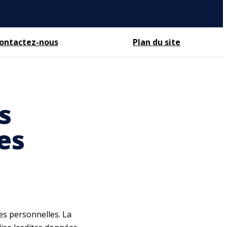
ontactez-nous
Plan du site
s
es
es personnelles. La