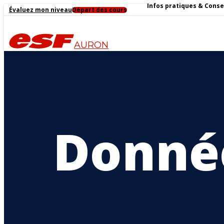
Infos pratiques & Conse
Évaluez mon niveau
Départ des cours
AURON
Donnée