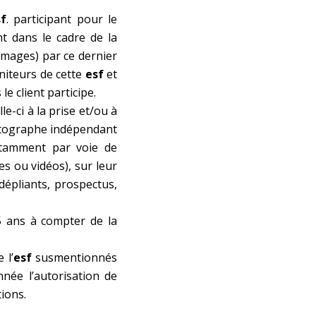
sf
. participant pour le
t dans le cadre de la
images) par ce dernier
oniteurs de cette
esf
et
le client participe.
e-ci à la prise et/ou à
photographe indépendant
notamment par voie de
s ou vidéos), sur leur
dépliants, prospectus,
5 ans à compter de la
 l’
esf
susmentionnés
née l’autorisation de
tions.