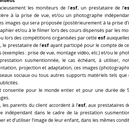
 vidéos
acieusement les moniteurs de l'
esf
, un prestataire de l’
e
ière à la prise de vue, et/ou un photographe indépendan
es images qui sera proposée (postérieurement à la prise d’
raphier et/ou à le filmer lors des cours dispensés par les m
t/ou lors des compétitions organisées par cette
esf
auxquelles 
f
, le prestataire de l’
esf
ayant participé pour le compte de cell
es (exemples : prise de vue, montage vidéo, etc.) et/ou le 
prestation susmentionnée, le cas échéant, à utiliser, 
ntation, projection et adaptation, ces images (photographie
réseaux sociaux ou tous autres supports matériels tels que 
ublicités.
st consentie pour le monde entier et pour une durée de 
ages.
, les parents du client accordent à l’
esf
, aux prestataires de
 indépendant dans le cadre de la prestation susmention
er et d’utiliser l’image de leur enfant, dans les mêmes condi