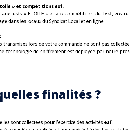
Etoile » et compétitions esf.
é aux tests « ETOILE » et aux compétitions de l’
esf
, vos ré
hage dans les locaux du Syndicat Local et en ligne.
s
 transmises lors de votre commande ne sont pas collectées
Une technologie de chiffrement est déployée par notre pres
quelles finalités ?
es sont collectées pour l’exercice des activités
esf
.
s (de manière globalisée et anonymisée) à des fins statistiq