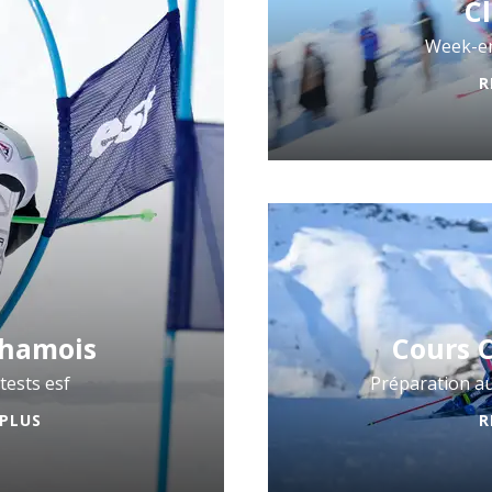
C
Week-en
R
Chamois
Cours 
tests esf
Préparation a
 PLUS
R