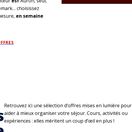
iteur
esf
Auron, seul,
lémark… choisissez
 mesure,
en semaine
FFRES
Retrouvez ici une sélection d’offres mises en lumière pou
s
aider à mieux organiser votre séjour. Cours, activités ou
expériences : elles méritent un coup d’œil en plus !
e