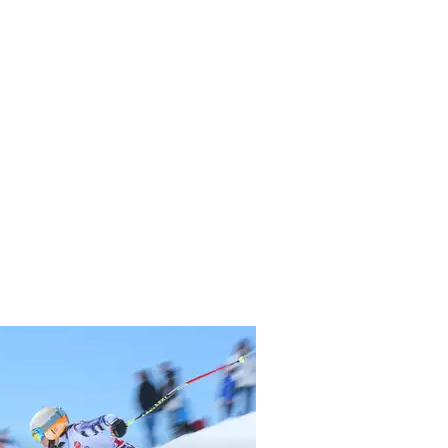
s ! Entraînez-
chnique, viser
 vous soyez
e soi, trouvez