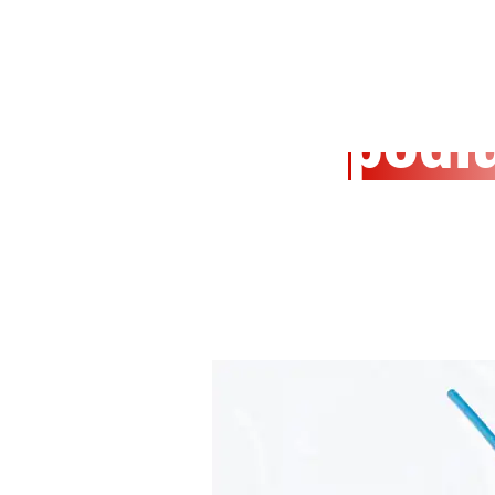
Montez sur
podi
Avec nos cours compéti