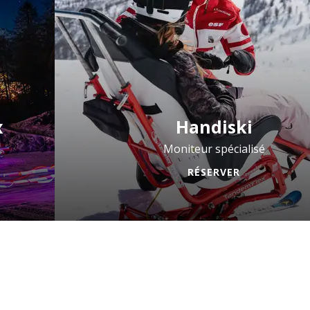
x
Handiski
Moniteur spécialisé
RÉSERVER