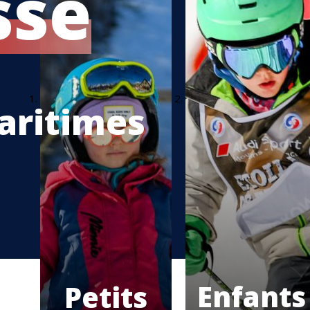
sse
aritimes
Enfants
Petits