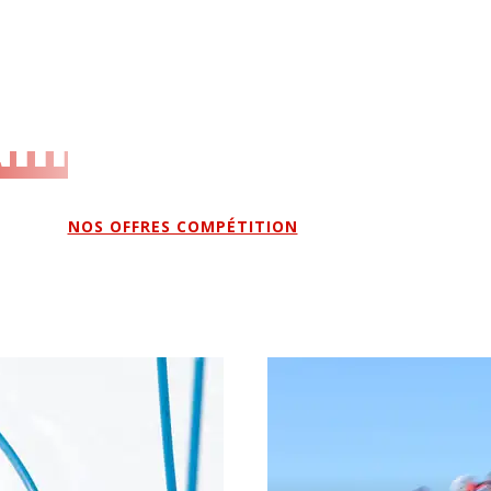
Faites le plein de sensations sur le stade des Mélèze
 le
vous avec nos moniteurs experts pour gagner en te
les podiums ou tenter la Flèche et le Chamois. Que
um
passionné de chrono ou en quête de dépassement d
l'offre faite pour vous !
NOS OFFRES COMPÉTITION
tions