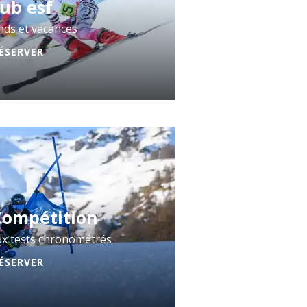
lub esf
ds et vacances
ÉSERVER
Compétition
ux tests chronométrés
ÉSERVER