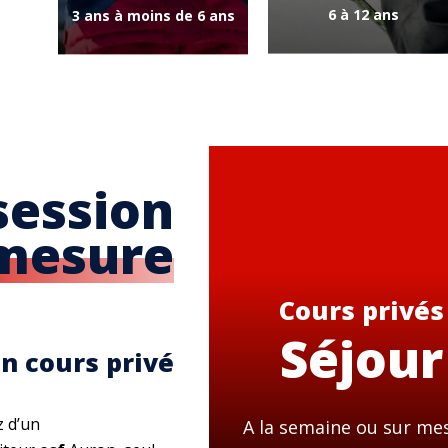
6 à 12 ans
3 ans à moins de 6 ans
session
 mesure
Cours privés
Séjour
n cours privé
z d’un
A la semaine ou sur me