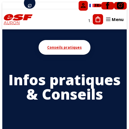
FR
Menu
AURON
Tout-petits
Enfants
Conseils pratiques
Ados
Adultes
Infos pratiques
Cours privés
Compétition
& Conseils
Activités ludiques