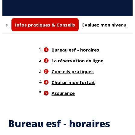
ours
Infos pratiques & Conseils
Evaluez mon niveau
Bureau esf - horaires
La réservation en ligne
Conseils pratiques
Choisir mon forfait
Assurance
Bureau esf - horaires