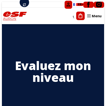
FR
Menu
AURON
Tout-petits
Enfants
Ados
Adultes
Evaluez mon
Cours privés
Compétition
niveau
Activités ludiques