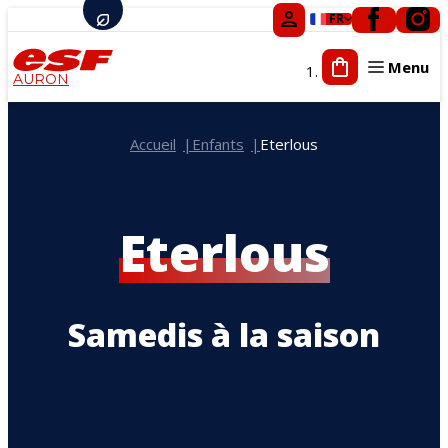
FR
Menu
AURON
Tout-petits
Accueil
Enfants
Eterlous
Enfants
Ados
Adultes
Eterlous
Cours privés
Compétition
Activités ludiques
Samedis à la saison