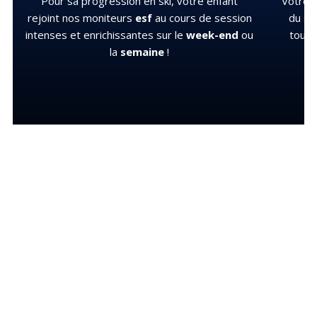
Pour sa progression en ski, votre enfant
Votre e
rejoint nos moniteurs
esf
au cours de session
du sn
intenses et enrichissantes sur le
week-end
ou
toute
la
semaine
!
DÉCOUVRIR LES OFFRES